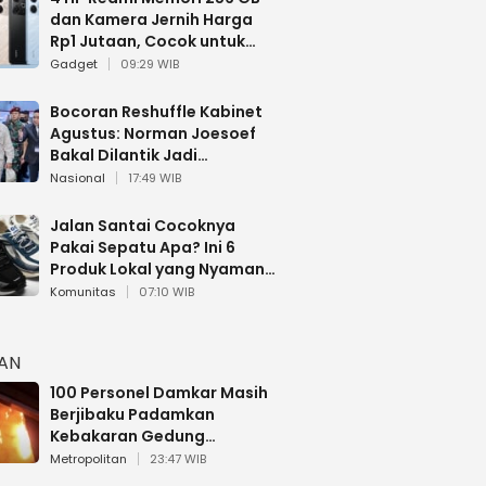
dan Kamera Jernih Harga
Rp1 Jutaan, Cocok untuk
Multitasking
Gadget
09:29 WIB
Bocoran Reshuffle Kabinet
Agustus: Norman Joesoef
Bakal Dilantik Jadi
Wamenhan RI
Nasional
17:49 WIB
Jalan Santai Cocoknya
Pakai Sepatu Apa? Ini 6
Produk Lokal yang Nyaman
Buat 17 Agustusan
Komunitas
07:10 WIB
HAN
100 Personel Damkar Masih
Berjibaku Padamkan
Kebakaran Gedung
Bapenda DKI
Metropolitan
23:47 WIB