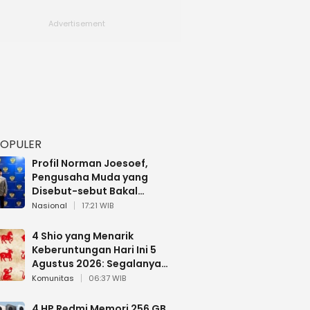
POPULER
Profil Norman Joesoef,
Pengusaha Muda yang
Disebut-sebut Bakal
Dilantik Jadi Wamenhan RI
Nasional
17:21 WIB
4 Shio yang Menarik
Keberuntungan Hari Ini 5
Agustus 2026: Segalanya
Berjalan Lancar
Komunitas
06:37 WIB
4 HP Redmi Memori 256 GB