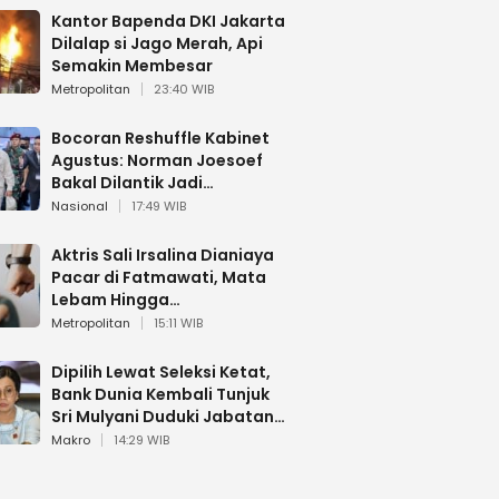
Kantor Bapenda DKI Jakarta
Dilalap si Jago Merah, Api
Semakin Membesar
Metropolitan
23:40 WIB
Bocoran Reshuffle Kabinet
Agustus: Norman Joesoef
Bakal Dilantik Jadi
Wamenhan RI
Nasional
17:49 WIB
Aktris Sali Irsalina Dianiaya
Pacar di Fatmawati, Mata
Lebam Hingga
Diselamatkan Polantas
Metropolitan
15:11 WIB
Dipilih Lewat Seleksi Ketat,
Bank Dunia Kembali Tunjuk
Sri Mulyani Duduki Jabatan
Strategis
Makro
14:29 WIB