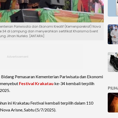
nterian Pariwisata dan Ekonomi Kreatif (Kemenparekraf) Nova
ke 34 di Lampung dan menyerahkan sertifikat Kharisma Event
ng Jihan Nurlela. [ANTARA]
i Bidang Pemasaran Kementerian Pariwisata dan Ekonomi
e menyebut
Festival Krakatau
ke-34 kembali terpilih
PILI
 2025.
hun ini Krakatau Festival kembali terpilih dalam 110
 Nova Arisne, Sabtu (5/7/2025).