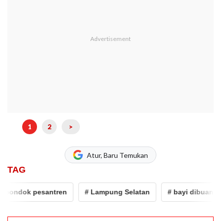
1
2
>
Atur, Baru Temukan
TAG
ondok pesantren
# Lampung Selatan
# bayi dibuang