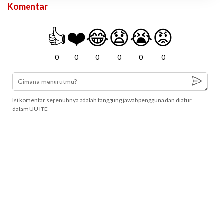
Komentar
👍
❤️
😂
😧
😭
😡
0
0
0
0
0
0
Isi komentar sepenuhnya adalah tanggung jawab pengguna dan diatur
dalam UU ITE