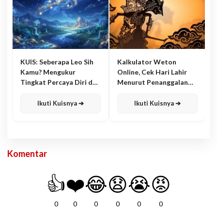
KUIS: Seberapa Leo Sih
Kalkulator Weton
Kamu? Mengukur
Online, Cek Hari Lahir
Tingkat Percaya Diri dan
Menurut Penanggalan
Karisma
Jawa
Ikuti Kuisnya ➔
Ikuti Kuisnya ➔
Komentar
👍
❤️
😂
😧
😭
😡
0
0
0
0
0
0