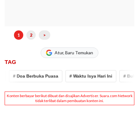
1
2
>
Atur, Baru Temukan
TAG
# Doa Berbuka Puasa
# Waktu Isya Hari Ini
# Buka Puasa H