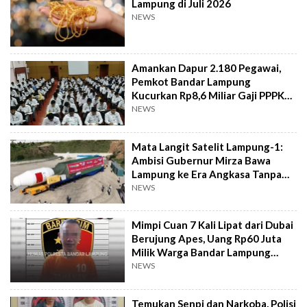
Lampung di Juli 2026
NEWS
Amankan Dapur 2.180 Pegawai,
Pemkot Bandar Lampung
Kucurkan Rp8,6 Miliar Gaji PPPK
Tiap Bulan
NEWS
Mata Langit Satelit Lampung-1:
Ambisi Gubernur Mirza Bawa
Lampung ke Era Angkasa Tanpa
APBD
NEWS
Mimpi Cuan 7 Kali Lipat dari Dubai
Berujung Apes, Uang Rp60 Juta
Milik Warga Bandar Lampung
Amblas
NEWS
Temukan Senpi dan Narkoba, Polisi