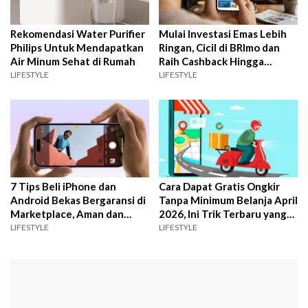
Rekomendasi Water Purifier
Mulai Investasi Emas Lebih
Philips Untuk Mendapatkan
Ringan, Cicil di BRImo dan
Air Minum Sehat di Rumah
Raih Cashback Hingga
Ratusan Ribu
LIFESTYLE
LIFESTYLE
7 Tips Beli iPhone dan
Cara Dapat Gratis Ongkir
Android Bekas Bergaransi di
Tanpa Minimum Belanja April
Marketplace, Aman dan
2026, Ini Trik Terbaru yang
Nggak Ketipu di 2026
Banyak Dicari
LIFESTYLE
LIFESTYLE