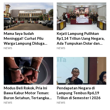
Mama Saya Sudah
Kejati Lampung Pulihkan
Meninggal! Curhat Pilu
Rp1,14 Triliun Uang Negara,
Warga Lampung Diduga
Ada Tumpukan Dolar dan
Ditolak RSUDAM Viral
Emas
NEWS
NEWS
Modus Beli Rokok, Pria Ini
Pendapatan Negara di
Bawa Kabur Motor Teman:
Lampung Tembus Rp6,19
Buron Setahun, Tertangkap
Triliun di Semester I 2026
Saat Pulang Kampung
NEWS
NEWS