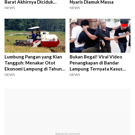
Barat Akhirnya Diciduk
Nyaris Diamuk Massa
dalam Mobil Travel
NEWS
NEWS
Lumbung Pangan yang Kian
Bukan Begal! Viral Video
Tangguh: Menakar Otot
Penangkapan di Bandar
Ekonomi Lampung di Tahun
Lampung Ternyata Kasus
2026
Kotak Amal
NEWS
NEWS