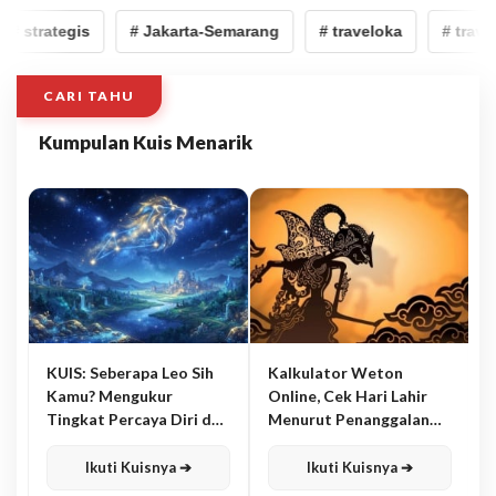
 strategis
# Jakarta-Semarang
# traveloka
# travel
CARI TAHU
Kumpulan Kuis Menarik
KUIS: Seberapa Leo Sih
Kalkulator Weton
Kamu? Mengukur
Online, Cek Hari Lahir
Tingkat Percaya Diri dan
Menurut Penanggalan
Karisma
Jawa
Ikuti Kuisnya ➔
Ikuti Kuisnya ➔