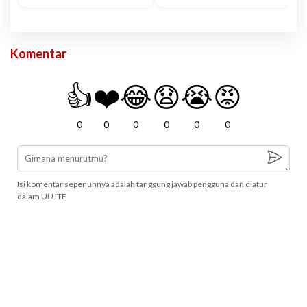
Komentar
👍
❤️
😂
😧
😭
😡
0
0
0
0
0
0
Isi komentar sepenuhnya adalah tanggung jawab pengguna dan diatur
dalam UU ITE