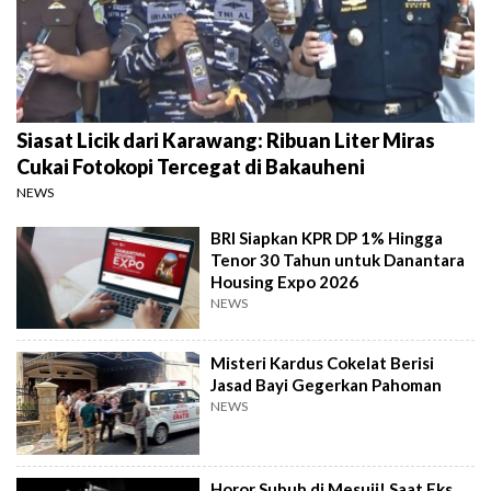
Siasat Licik dari Karawang: Ribuan Liter Miras
Cukai Fotokopi Tercegat di Bakauheni
NEWS
BRI Siapkan KPR DP 1% Hingga
Tenor 30 Tahun untuk Danantara
Housing Expo 2026
NEWS
Misteri Kardus Cokelat Berisi
Jasad Bayi Gegerkan Pahoman
NEWS
Horor Subuh di Mesuji! Saat Eks