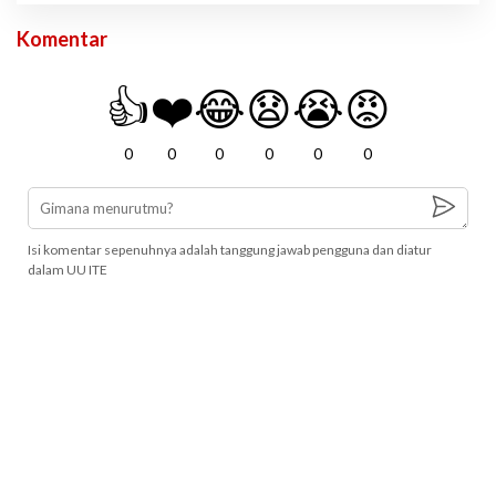
Komentar
👍
❤️
😂
😧
😭
😡
0
0
0
0
0
0
Isi komentar sepenuhnya adalah tanggung jawab pengguna dan diatur
dalam UU ITE