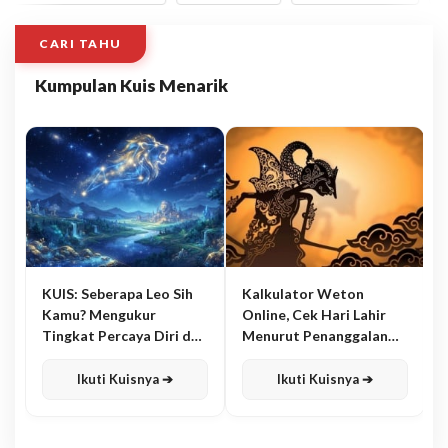
CARI TAHU
Kumpulan Kuis Menarik
KUIS: Seberapa Leo Sih
Kalkulator Weton
Kamu? Mengukur
Online, Cek Hari Lahir
Tingkat Percaya Diri dan
Menurut Penanggalan
Karisma
Jawa
Ikuti Kuisnya ➔
Ikuti Kuisnya ➔