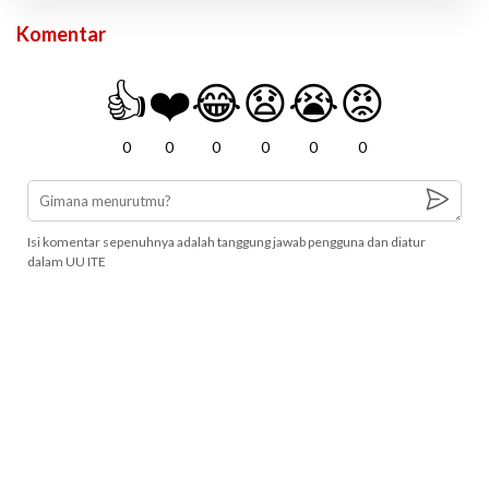
Komentar
👍
❤️
😂
😧
😭
😡
0
0
0
0
0
0
Isi komentar sepenuhnya adalah tanggung jawab pengguna dan diatur
dalam UU ITE