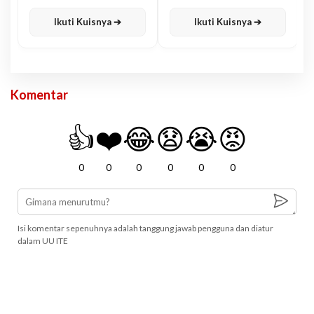
Karisma
Jawa
Ikuti Kuisnya ➔
Ikuti Kuisnya ➔
Komentar
👍
❤️
😂
😧
😭
😡
0
0
0
0
0
0
Isi komentar sepenuhnya adalah tanggung jawab pengguna dan diatur
dalam UU ITE