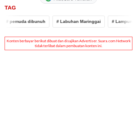
TAG
# pemuda dibunuh
# Labuhan Maringgai
# Lampung Tim