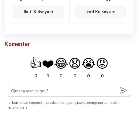
Karisma
Jawa
Ikuti Kuisnya ➔
Ikuti Kuisnya ➔
Komentar
👍
❤️
😂
😧
😭
😡
0
0
0
0
0
0
Isi komentar sepenuhnya adalah tanggung jawab pengguna dan diatur
dalam UU ITE