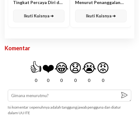
Tingkat Percaya Diri dan
Menurut Penanggalan
Karisma
Jawa
Ikuti Kuisnya ➔
Ikuti Kuisnya ➔
Komentar
👍
❤️
😂
😧
😭
😡
0
0
0
0
0
0
Isi komentar sepenuhnya adalah tanggung jawab pengguna dan diatur
dalam UU ITE