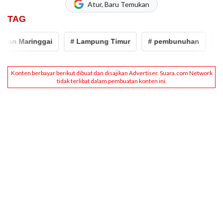
Atur, Baru Temukan
TAG
an Maringgai
# Lampung Timur
# pembunuhan
# ci