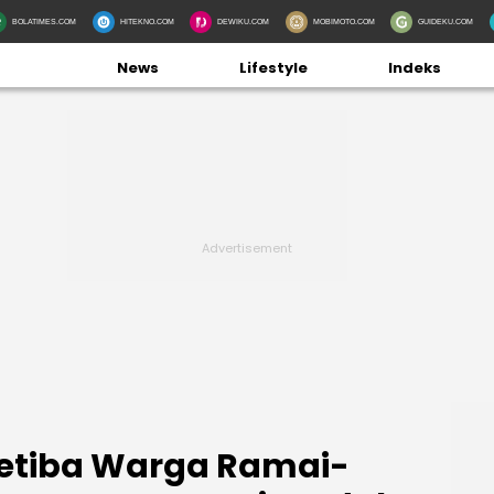
BOLATIMES.COM
HITEKNO.COM
DEWIKU.COM
MOBIMOTO.COM
GUIDEKU.COM
News
Lifestyle
Indeks
 Tetiba Warga Ramai-