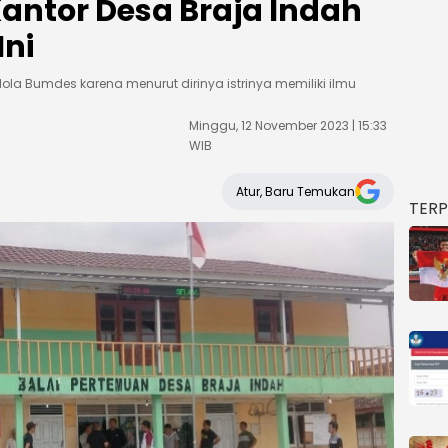
antor Desa Braja Indah
Ini
elola Bumdes karena menurut dirinya istrinya memiliki ilmu
Minggu, 12 November 2023 | 15:33
WIB
Atur, Baru Temukan
TER