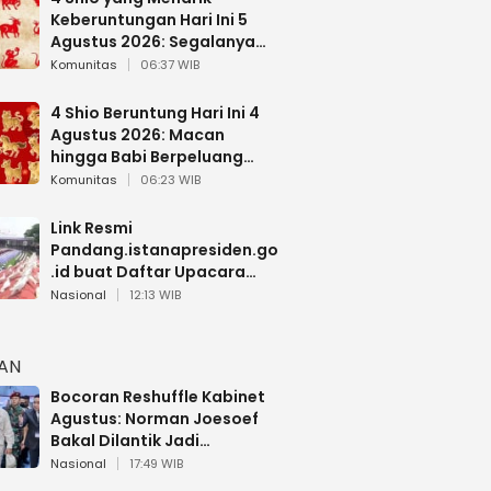
Keberuntungan Hari Ini 5
Agustus 2026: Segalanya
Berjalan Lancar
Komunitas
06:37 WIB
4 Shio Beruntung Hari Ini 4
Agustus 2026: Macan
hingga Babi Berpeluang
Dapat Kabar Baik
Komunitas
06:23 WIB
Link Resmi
Pandang.istanapresiden.go
.id buat Daftar Upacara
Bendera HUT RI di Istana
Nasional
12:13 WIB
Negara
HAN
Bocoran Reshuffle Kabinet
Agustus: Norman Joesoef
Bakal Dilantik Jadi
Wamenhan RI
Nasional
17:49 WIB