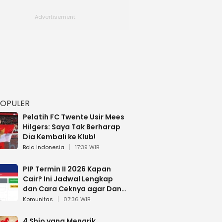
POPULER
Pelatih FC Twente Usir Mees
Hilgers: Saya Tak Berharap
Dia Kembali ke Klub!
Bola Indonesia
17:39 WIB
PIP Termin II 2026 Kapan
Cair? Ini Jadwal Lengkap
dan Cara Ceknya agar Dana
Tidak Hangus!
Komunitas
07:36 WIB
4 Shio yang Menarik