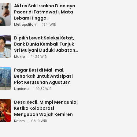
Aktris Sali Irsalina Dianiaya
Pacar di Fatmawati, Mata
Lebam Hingga
Diselamatkan Polantas
Metropolitan
15:11 WIB
Dipilih Lewat Seleksi Ketat,
Bank Dunia Kembali Tunjuk
Sri Mulyani Duduki Jabatan
Strategis
Makro
14:29 WIB
Pagar Besi di Mal-mal,
Benarkah untuk Antisipasi
Plot Kerusuhan Agustus?
Nasional
10:37 WIB
Desa Kecil, Mimpi Mendunia:
Ketika Kolaborasi
Mengubah Wajah Kemiren
Kolom
08:19 WIB