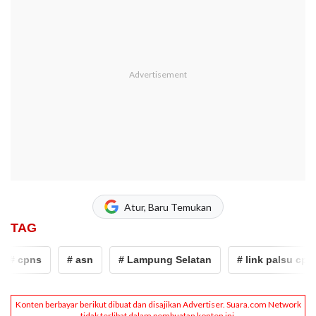
Atur, Baru Temukan
TAG
# cpns
# asn
# Lampung Selatan
# link palsu cpns