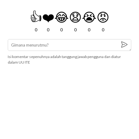
👍
❤️
😂
😧
😭
😡
0
0
0
0
0
0
Isi komentar sepenuhnya adalah tanggung jawab pengguna dan diatur
dalam UU ITE