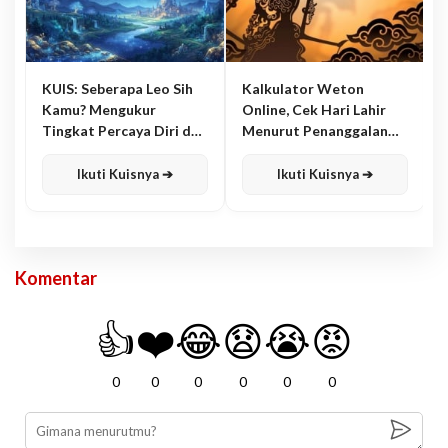
KUIS: Seberapa Leo Sih
Kalkulator Weton
Kamu? Mengukur
Online, Cek Hari Lahir
Tingkat Percaya Diri dan
Menurut Penanggalan
Karisma
Jawa
Ikuti Kuisnya ➔
Ikuti Kuisnya ➔
Komentar
👍
❤️
😂
😧
😭
😡
0
0
0
0
0
0