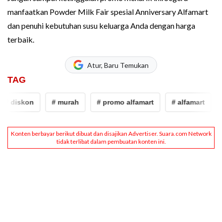
manfaatkan Powder Milk Fair spesial Anniversary Alfamart
dan penuhi kebutuhan susu keluarga Anda dengan harga
terbaik.
Atur, Baru Temukan
TAG
diskon
# murah
# promo alfamart
# alfamart
# p