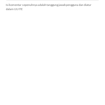
Isi komentar sepenuhnya adalah tanggung jawab pengguna dan diatur
dalam UU ITE