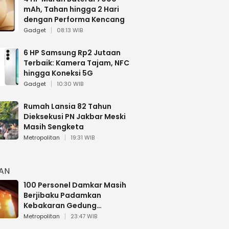
mAh, Tahan hingga 2 Hari
dengan Performa Kencang
Gadget
08:13 WIB
6 HP Samsung Rp2 Jutaan
Terbaik: Kamera Tajam, NFC
hingga Koneksi 5G
Gadget
10:30 WIB
Rumah Lansia 82 Tahun
Dieksekusi PN Jakbar Meski
Masih Sengketa
Metropolitan
19:31 WIB
HAN
100 Personel Damkar Masih
Berjibaku Padamkan
Kebakaran Gedung
Bapenda DKI
Metropolitan
23:47 WIB