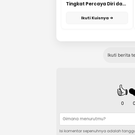
Tingkat Percaya Diri dan
Karisma
Ikuti Kuisnya ➔
Ikuti berita 
👍
❤
0
Isi komentar sepenuhnya adalah tangg