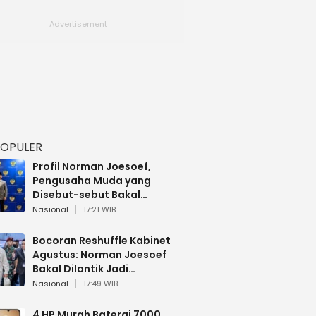
POPULER
Profil Norman Joesoef,
Pengusaha Muda yang
Disebut-sebut Bakal
Dilantik Jadi Wamenhan RI
Nasional
17:21 WIB
Bocoran Reshuffle Kabinet
Agustus: Norman Joesoef
Bakal Dilantik Jadi
Wamenhan RI
Nasional
17:49 WIB
4 HP Murah Baterai 7000