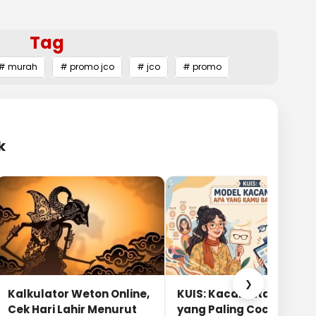
Tag
# murah
# promo jco
# jco
# promo
k
❯
Kalkulator Weton Online,
KUIS: Kacamata Apa
Cek Hari Lahir Menurut
yang Paling Cocok