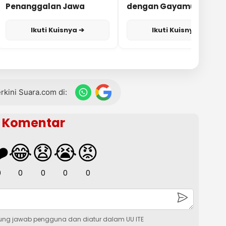
Penanggalan Jawa
dengan Gayamu?
Ikuti Kuisnya ➔
Ikuti Kuisnya ➔
terkini Suara.com di:
Komentar
️
😂
😧
😭
😡
0
0
0
0
0
ung jawab pengguna dan diatur dalam UU ITE