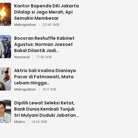
Kantor Bapenda DKI Jakarta
Dilalap si Jago Merah, Api
Semakin Membesar
Metropolitan
23:40 WIB
Bocoran Reshuffle Kabinet
Agustus: Norman Joesoef
Bakal Dilantik Jadi
Wamenhan RI
Nasional
17:49 WIB
Aktris Sali Irsalina Dianiaya
Pacar di Fatmawati, Mata
Lebam Hingga
Diselamatkan Polantas
Metropolitan
15:11 WIB
Dipilih Lewat Seleksi Ketat,
Bank Dunia Kembali Tunjuk
Sri Mulyani Duduki Jabatan
Strategis
Makro
14:29 WIB