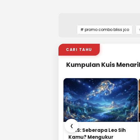
# promo combo bliss jco
CARI TAHU
Kumpulan Kuis Menari
❮
KUIS: Seberapa Leo Sih
Kamu? Mengukur