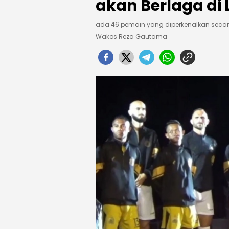
akan Berlaga di 
ada 46 pemain yang diperkenalkan sec
Wakos Reza Gautama