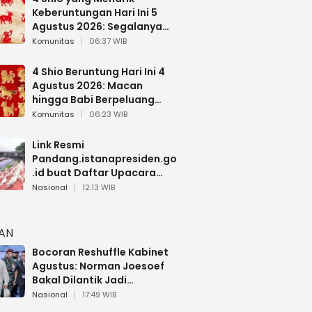
Keberuntungan Hari Ini 5
Agustus 2026: Segalanya
Berjalan Lancar
Komunitas
06:37 WIB
4 Shio Beruntung Hari Ini 4
Agustus 2026: Macan
hingga Babi Berpeluang
Dapat Kabar Baik
Komunitas
06:23 WIB
Link Resmi
Pandang.istanapresiden.go
.id buat Daftar Upacara
Bendera HUT RI di Istana
Nasional
12:13 WIB
Negara
HAN
Bocoran Reshuffle Kabinet
Agustus: Norman Joesoef
Bakal Dilantik Jadi
Wamenhan RI
Nasional
17:49 WIB