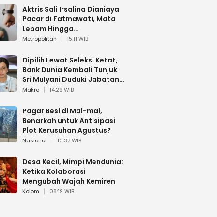
Aktris Sali Irsalina Dianiaya
Pacar di Fatmawati, Mata
Lebam Hingga
Diselamatkan Polantas
Metropolitan
15:11 WIB
Dipilih Lewat Seleksi Ketat,
Bank Dunia Kembali Tunjuk
Sri Mulyani Duduki Jabatan
Strategis
Makro
14:29 WIB
Pagar Besi di Mal-mal,
Benarkah untuk Antisipasi
Plot Kerusuhan Agustus?
Nasional
10:37 WIB
Desa Kecil, Mimpi Mendunia:
Ketika Kolaborasi
Mengubah Wajah Kemiren
Kolom
08:19 WIB