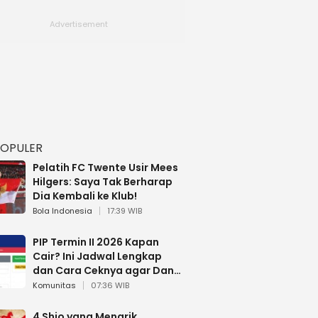
POPULER
Pelatih FC Twente Usir Mees
Hilgers: Saya Tak Berharap
Dia Kembali ke Klub!
Bola Indonesia
17:39 WIB
PIP Termin II 2026 Kapan
Cair? Ini Jadwal Lengkap
dan Cara Ceknya agar Dana
Tidak Hangus!
Komunitas
07:36 WIB
4 Shio yang Menarik