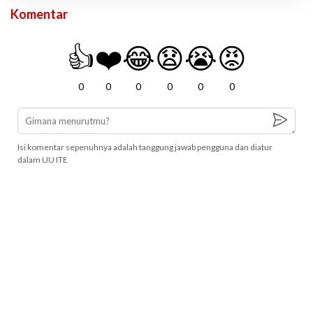
Komentar
👍
❤️
😂
😧
😭
😡
0
0
0
0
0
0
Isi komentar sepenuhnya adalah tanggung jawab pengguna dan diatur
dalam UU ITE