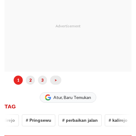
1
2
3
>
Atur, Baru Temukan
TAG
lirejo
# Pringsewu
# perbaikan jalan
# kalirejo