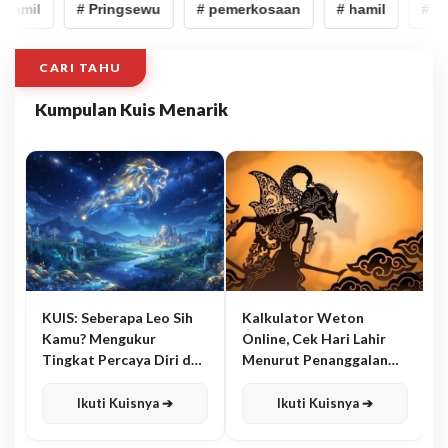
hamil
# Pringsewu
# pemerkosaan
# hamil
# Pr
CARI TAHU
Kumpulan Kuis Menarik
KUIS: Seberapa Leo Sih
Kalkulator Weton
Kamu? Mengukur
Online, Cek Hari Lahir
Tingkat Percaya Diri dan
Menurut Penanggalan
Karisma
Jawa
Ikuti Kuisnya ➔
Ikuti Kuisnya ➔