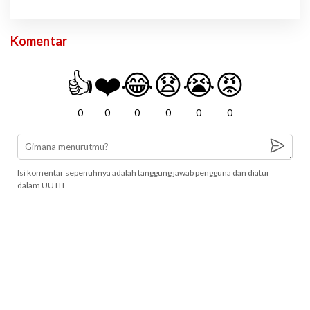
Komentar
👍
❤️
😂
😧
😭
😡
0
0
0
0
0
0
Isi komentar sepenuhnya adalah tanggung jawab pengguna dan diatur
dalam UU ITE