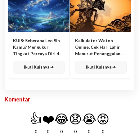
KUIS: Seberapa Leo Sih
Kalkulator Weton
Kamu? Mengukur
Online, Cek Hari Lahir
Tingkat Percaya Diri dan
Menurut Penanggalan
Karisma
Jawa
Ikuti Kuisnya ➔
Ikuti Kuisnya ➔
Komentar
👍
❤️
😂
😧
😭
😡
0
0
0
0
0
0