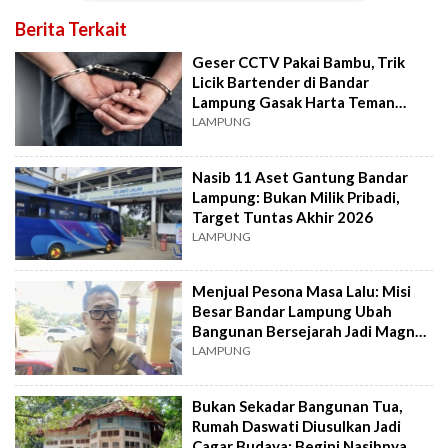
Berita Terkait
Geser CCTV Pakai Bambu, Trik
Licik Bartender di Bandar
Lampung Gasak Harta Teman
Kerja
LAMPUNG
Nasib 11 Aset Gantung Bandar
Lampung: Bukan Milik Pribadi,
Target Tuntas Akhir 2026
LAMPUNG
Menjual Pesona Masa Lalu: Misi
Besar Bandar Lampung Ubah
Bangunan Bersejarah Jadi Magnet
Rupiah
LAMPUNG
Bukan Sekadar Bangunan Tua,
Rumah Daswati Diusulkan Jadi
Cagar Budaya: Begini Nasibnya