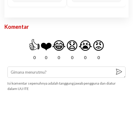
Komentar
👍
❤️
😂
😧
😭
😡
0
0
0
0
0
0
Isi komentar sepenuhnya adalah tanggung jawab pengguna dan diatur
dalam UU ITE