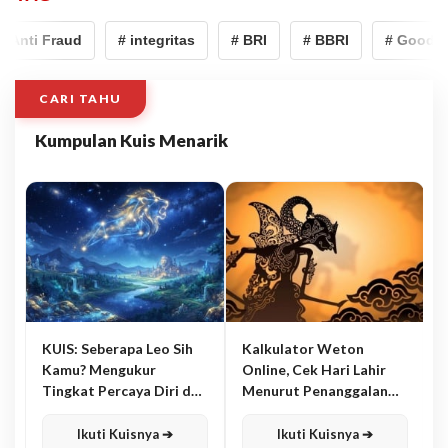
Anti Fraud
# integritas
# BRI
# BBRI
# Good Cor
CARI TAHU
Kumpulan Kuis Menarik
KUIS: Seberapa Leo Sih
Kalkulator Weton
Kamu? Mengukur
Online, Cek Hari Lahir
Tingkat Percaya Diri dan
Menurut Penanggalan
Karisma
Jawa
Ikuti Kuisnya ➔
Ikuti Kuisnya ➔