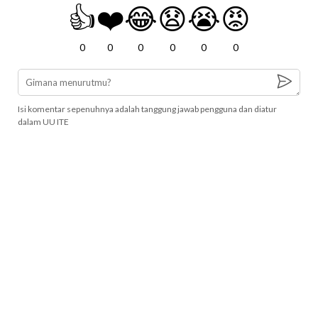
👍
❤️
😂
😧
😭
😡
0
0
0
0
0
0
Isi komentar sepenuhnya adalah tanggung jawab pengguna dan diatur
dalam UU ITE