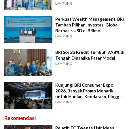
LAMPUNG
Perkuat Wealth Management, BRI
Tambah Pilihan Investasi Global
Berbasis USD di BRImo
LAMPUNG
BRI Soroti Kredit Tumbuh 9,98% di
Tengah Dinamika Pasar Modal
LAMPUNG
Kunjungi BRI Consumer Expo
2026, Banyak Promo Menarik
untuk Hunian, Kendaraan, hingga
Liburan
LAMPUNG
Rekomendasi
Pelatih FC Twente Usir Mees