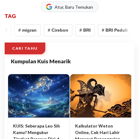
Atur, Baru Temukan
TAG
SR
# migran
# Cirebon
# BRI
# BRI Peduli
#
CARI TAHU
Kumpulan Kuis Menarik
KUIS: Seberapa Leo Sih
Kalkulator Weton
Kamu? Mengukur
Online, Cek Hari Lahir
Tingkat Percaya Diri dan
Menurut Penanggalan