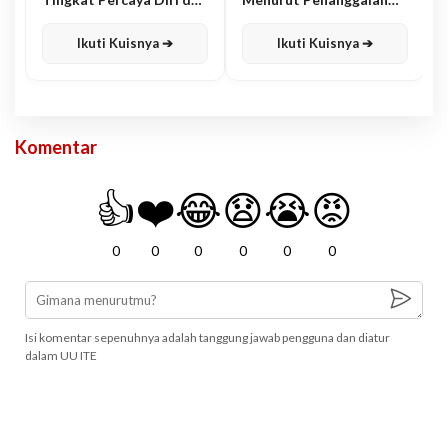
Karisma
Jawa
Ikuti Kuisnya ➔
Ikuti Kuisnya ➔
Komentar
👍
❤️
😂
😧
😭
😡
0
0
0
0
0
0
Isi komentar sepenuhnya adalah tanggung jawab pengguna dan diatur
dalam UU ITE