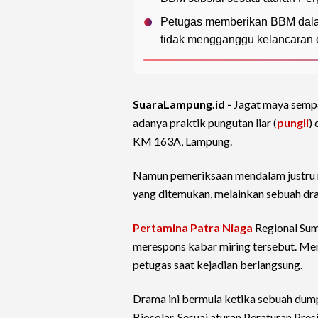
Petugas memberikan BBM dalam
tidak mengganggu kelancaran 
SuaraLampung.id -
Jagat maya sempa
adanya praktik pungutan liar (
pungli
) 
KM 163A, Lampung.
Namun pemeriksaan mendalam justru m
yang ditemukan, melainkan sebuah dram
Pertamina Patra Niaga
Regional Sum
merespons kabar miring tersebut. 
petugas saat kejadian berlangsung.
Drama ini bermula ketika sebuah du
Biosolar. Sesuai aturan Peraturan Pre