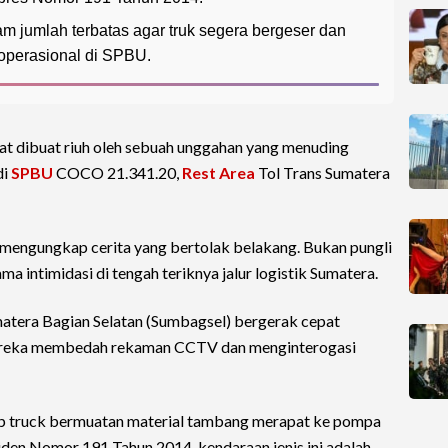
 jumlah terbatas agar truk segera bergeser dan
operasional di SPBU.
t dibuat riuh oleh sebuah unggahan yang menuding
di
SPBU
COCO 21.341.20,
Rest Area
Tol Trans Sumatera
engungkap cerita yang bertolak belakang. Bukan pungli
a intimidasi di tengah teriknya jalur logistik Sumatera.
atera Bagian Selatan (Sumbagsel) bergerak cepat
Mereka membedah rekaman CCTV dan menginterogasi
mp truck bermuatan material tambang merapat ke pompa
siden Nomor 191 Tahun 2014, kendaraan jenis ini adalah