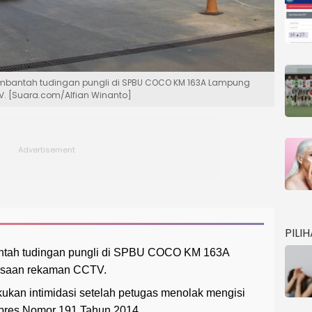
membantah tudingan pungli di SPBU COCO KM 163A Lampung
V. [Suara.com/Alfian Winanto]
PILI
ntah tudingan pungli di SPBU COCO KM 163A
iksaan rekaman CCTV.
kan intimidasi setelah petugas menolak mengisi
rpres Nomor 191 Tahun 2014.