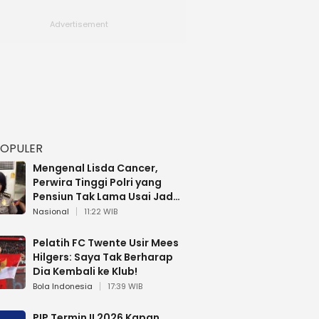
POPULER
Mengenal Lisda Cancer,
Perwira Tinggi Polri yang
Pensiun Tak Lama Usai Jadi
Brigjen
Nasional
11:22 WIB
Pelatih FC Twente Usir Mees
Hilgers: Saya Tak Berharap
Dia Kembali ke Klub!
Bola Indonesia
17:39 WIB
PIP Termin II 2026 Kapan