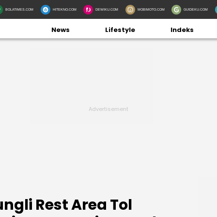
BOLATIMES.COM
HITEKNO.COM
DEWIKU.COM
MOBIMOTO.COM
GUIDEKU.COM
News
Lifestyle
Indeks
ngli Rest Area Tol