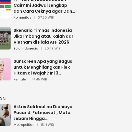
Cair? Ini Jadwal Lengkap
dan Cara Ceknya agar Dana
Tidak Hangus!
Komunitas
07:36 WIB
Skenario Timnas Indonesia
Jika Imbang atau Kalah dari
Vietnam di Piala AFF 2026
Bola Indonesia
20:49 WIB
Sunscreen Apa yang Bagus
untuk Menghilangkan Flek
Hitam di Wajah? Ini 3
Rekomendasi sesuai Review
Female
14:45 WIB
HAN
Aktris Sali Irsalina Dianiaya
Pacar di Fatmawati, Mata
Lebam Hingga
Diselamatkan Polantas
Metropolitan
15:11 WIB