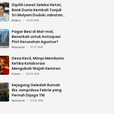
Dipilih Lewat Seleksi Ketat,
Bank Dunia Kembali Tunjuk
Sri Mulyani Duduki Jabatan
Strategis
Makro
14:29 WIB
Pagar Besi di Mal-mal,
Benarkah untuk Antisipasi
Plot Kerusuhan Agustus?
Nasional
10:37 WIB
Desa Kecil, Mimpi Mendunia:
Ketika Kolaborasi
Mengubah Wajah Kemiren
Kolom
08:19 WIB
Kejagung Geledah Rumah
Eks Jampidsus Febrie yang
Pernah Dijaga TNI
Nasional
13:26 WIB