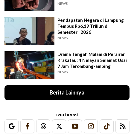
Kampung
NEWS
Pendapatan Negara di Lampung
Tembus Rp6,19 Triliun di
Semester I 2026
NEWS
Drama Tengah Malam di Perairan
Krakatau: 4 Nelayan Selamat Usai
7 Jam Terombang-ambing
NEWS
Berita Lainnya
Ikuti Kami