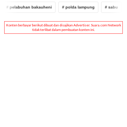
# pelabuhan bakauheni
# polda lampung
# sabu
# 