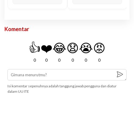
Komentar
👍
❤️
😂
😧
😭
😡
0
0
0
0
0
0
Isi komentar sepenuhnya adalah tanggung jawab pengguna dan diatur
dalam UU ITE