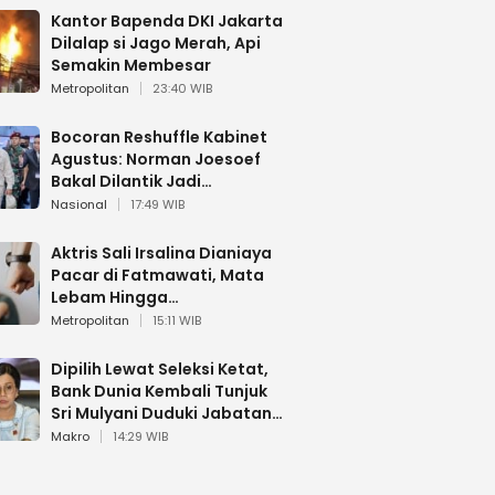
Kantor Bapenda DKI Jakarta
Dilalap si Jago Merah, Api
Semakin Membesar
Metropolitan
23:40 WIB
Bocoran Reshuffle Kabinet
Agustus: Norman Joesoef
Bakal Dilantik Jadi
Wamenhan RI
Nasional
17:49 WIB
Aktris Sali Irsalina Dianiaya
Pacar di Fatmawati, Mata
Lebam Hingga
Diselamatkan Polantas
Metropolitan
15:11 WIB
Dipilih Lewat Seleksi Ketat,
Bank Dunia Kembali Tunjuk
Sri Mulyani Duduki Jabatan
Strategis
Makro
14:29 WIB