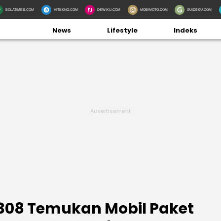
BOLATIMES.COM
HITEKNO.COM
DEWIKU.COM
MOBIMOTO.COM
GUIDEKU.COM
News
Lifestyle
Indeks
b 308 Temukan Mobil Paket