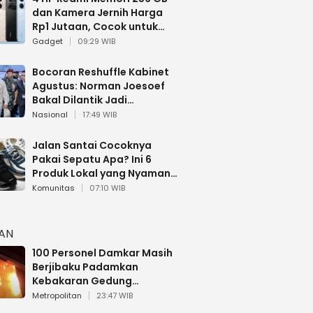
dan Kamera Jernih Harga
Rp1 Jutaan, Cocok untuk
Multitasking
Gadget
09:29 WIB
Bocoran Reshuffle Kabinet
Agustus: Norman Joesoef
Bakal Dilantik Jadi
Wamenhan RI
Nasional
17:49 WIB
Jalan Santai Cocoknya
Pakai Sepatu Apa? Ini 6
Produk Lokal yang Nyaman
Buat 17 Agustusan
Komunitas
07:10 WIB
HAN
100 Personel Damkar Masih
Berjibaku Padamkan
Kebakaran Gedung
Bapenda DKI
Metropolitan
23:47 WIB