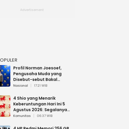
POPULER
Profil Norman Joesoef,
Pengusaha Muda yang
Disebut-sebut Bakal
Dilantik Jadi Wamenhan RI
Nasional
17:21 WIB
4 Shio yang Menarik
Keberuntungan Hari Ini 5
Agustus 2026: Segalanya
Berjalan Lancar
Komunitas
06:37 WIB
4 HP Redmi Memori 256 GB