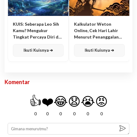
KUIS: Seberapa Leo Sih
Kalkulator Weton
Kamu? Mengukur
Online, Cek Hari Lahir
Tingkat Percaya Diri dan
Menurut Penanggalan
Karisma
Jawa
Ikuti Kuisnya ➔
Ikuti Kuisnya ➔
Komentar
👍
❤️
😂
😧
😭
😡
0
0
0
0
0
0