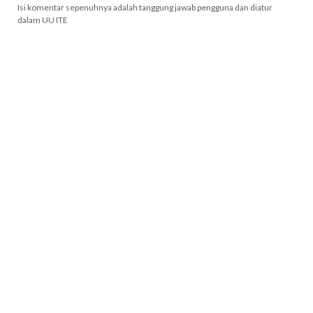
Isi komentar sepenuhnya adalah tanggung jawab pengguna dan diatur
dalam UU ITE