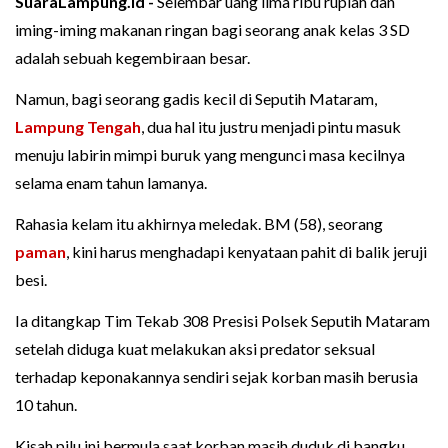
SuaraLampung.id -
Selembar uang lima ribu rupiah dan
iming-iming makanan ringan bagi seorang anak kelas 3 SD
adalah sebuah kegembiraan besar.
Namun, bagi seorang gadis kecil di Seputih Mataram,
Lampung Tengah
, dua hal itu justru menjadi pintu masuk
menuju labirin mimpi buruk yang mengunci masa kecilnya
selama enam tahun lamanya.
Rahasia kelam itu akhirnya meledak. BM (58), seorang
paman
, kini harus menghadapi kenyataan pahit di balik jeruji
besi.
Ia ditangkap Tim Tekab 308 Presisi Polsek Seputih Mataram
setelah diduga kuat melakukan aksi predator seksual
terhadap keponakannya sendiri sejak korban masih berusia
10 tahun.
Kisah pilu ini bermula saat korban masih duduk di bangku