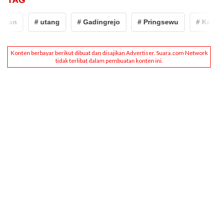
TAG
an
# utang
# Gadingrejo
# Pringsewu
# Kakak b