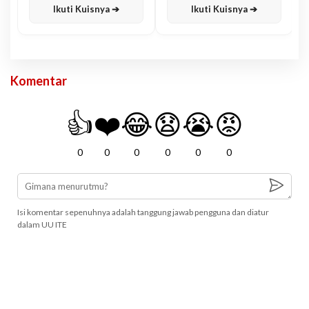
Ikuti Kuisnya ➔
Ikuti Kuisnya ➔
Komentar
👍
❤️
😂
😧
😭
😡
0
0
0
0
0
0
Isi komentar sepenuhnya adalah tanggung jawab pengguna dan diatur
dalam UU ITE