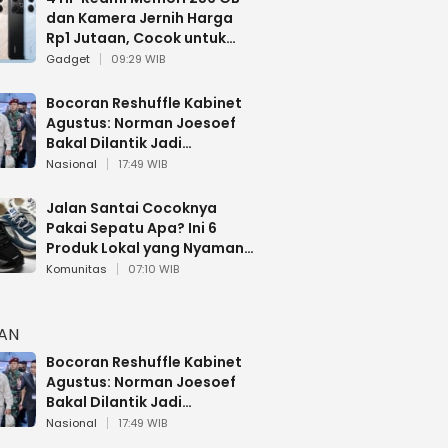
dan Kamera Jernih Harga
Rp1 Jutaan, Cocok untuk
Multitasking
Gadget
09:29 WIB
Bocoran Reshuffle Kabinet
Agustus: Norman Joesoef
Bakal Dilantik Jadi
Wamenhan RI
Nasional
17:49 WIB
Jalan Santai Cocoknya
Pakai Sepatu Apa? Ini 6
Produk Lokal yang Nyaman
Buat 17 Agustusan
Komunitas
07:10 WIB
HAN
Bocoran Reshuffle Kabinet
Agustus: Norman Joesoef
Bakal Dilantik Jadi
Wamenhan RI
Nasional
17:49 WIB