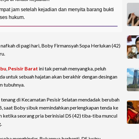
pat jam setelah kejadian dan menyita barang bukti
oses hukum.
 nafkah di pagi hari, Boby Firmansyah Sopa Herlukan (42)
ru.
mbu
,
Pesisir Barat
ini tak pernah menyangka, peluh
da untuk sebuah hajatan akan berakhir dengan desingan
m tubuhnya.
 tenang di Kecamatan Pesisir Selatan mendadak berubah
IB, saat Boby sibuk memindahkan perlengkapan tenda ke
 ketika seorang pria berinisial DS (42) tiba-tiba muncul
.
oba menghindar. Bukannya berhenti, DS justru