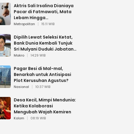
Aktris Sali Irsalina Dianiaya
Pacar di Fatmawati, Mata
Lebam Hingga
Diselamatkan Polantas
Metropolitan
15:11 WIB
Dipilih Lewat Seleksi Ketat,
Bank Dunia Kembali Tunjuk
Sri Mulyani Duduki Jabatan
Strategis
Makro
14:29 WIB
Pagar Besi di Mal-mal,
Benarkah untuk Antisipasi
Plot Kerusuhan Agustus?
Nasional
10:37 WIB
Desa Kecil, Mimpi Mendunia:
Ketika Kolaborasi
Mengubah Wajah Kemiren
Kolom
08:19 WIB