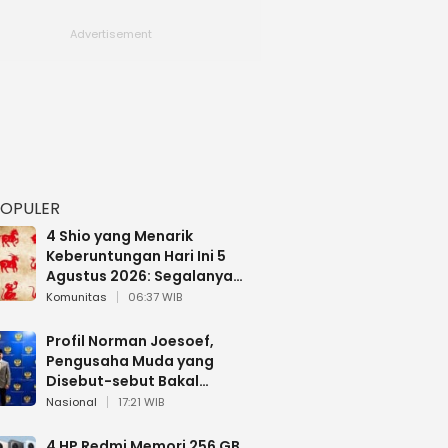
POPULER
4 Shio yang Menarik
Keberuntungan Hari Ini 5
Agustus 2026: Segalanya
Berjalan Lancar
Komunitas
06:37 WIB
Profil Norman Joesoef,
Pengusaha Muda yang
Disebut-sebut Bakal
Dilantik Jadi Wamenhan RI
Nasional
17:21 WIB
4 HP Redmi Memori 256 GB