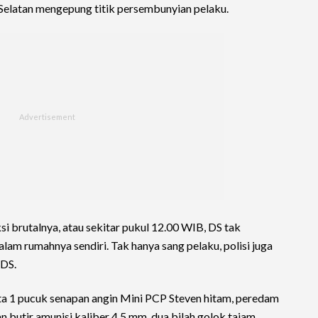
 Selatan mengepung titik persembunyian pelaku.
i brutalnya, atau sekitar pukul 12.00 WIB, DS tak
alam rumahnya sendiri. Tak hanya sang pelaku, polisi juga
 DS.
ta 1 pucuk senapan angin Mini PCP Steven hitam, peredam
 butir amunisi kaliber 4,5 mm, dua bilah golok tajam