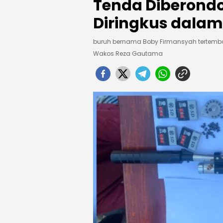
Tenda Diberond
Diringkus dalam
buruh bernama Boby Firmansyah tertembak s
Wakos Reza Gautama