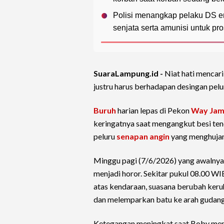
Polisi menangkap pelaku DS em
senjata serta amunisi untuk pr
SuaraLampung.id -
Niat hati mencari
justru harus berhadapan desingan pelu
Buruh
harian lepas di Pekon
Way Ja
keringatnya saat mengangkut besi ten
peluru
senapan angin
yang menghuja
Minggu pagi (7/6/2026) yang awalnya
menjadi horor. Sekitar pukul 08.00 W
atas kendaraan, suasana berubah keruh
dan melemparkan batu ke arah gudang
Ketegangan meningkat saat Boby menc