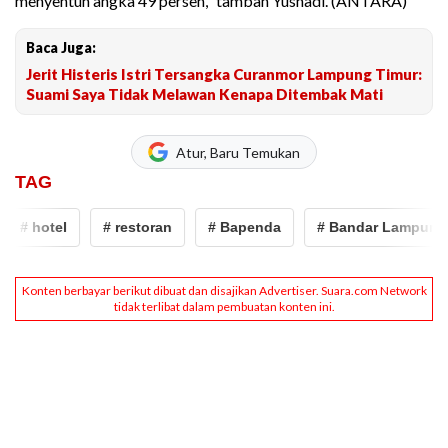
menyentuh angka 49 persen," tambah Yusnadi. (ANTARA)
Baca Juga:
Jerit Histeris Istri Tersangka Curanmor Lampung Timur:
Suami Saya Tidak Melawan Kenapa Ditembak Mati
Atur, Baru Temukan
TAG
 hotel
# restoran
# Bapenda
# Bandar Lampung