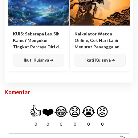
KUIS: Seberapa Leo Sih
Kalkulator Weton
Kamu? Mengukur
Online, Cek Hari Lahir
Tingkat Percaya Diri dan
Menurut Penanggalan
Karisma
Jawa
Ikuti Kuisnya ➔
Ikuti Kuisnya ➔
Komentar
👍
❤️
😂
😧
😭
😡
0
0
0
0
0
0