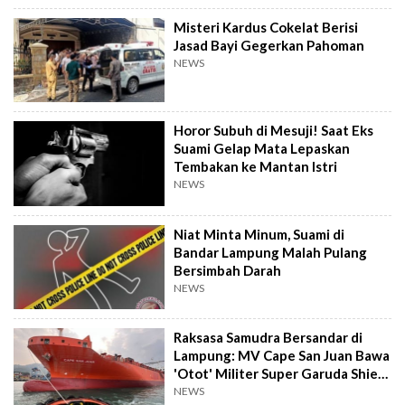
Misteri Kardus Cokelat Berisi
Jasad Bayi Gegerkan Pahoman
NEWS
Horor Subuh di Mesuji! Saat Eks
Suami Gelap Mata Lepaskan
Tembakan ke Mantan Istri
NEWS
Niat Minta Minum, Suami di
Bandar Lampung Malah Pulang
Bersimbah Darah
NEWS
Raksasa Samudra Bersandar di
Lampung: MV Cape San Juan Bawa
'Otot' Militer Super Garuda Shield
2026
NEWS