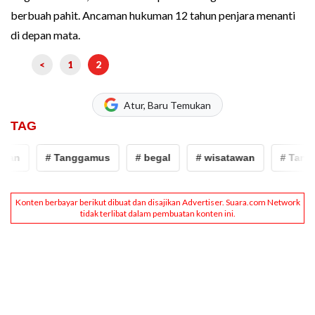
berbuah pahit. Ancaman hukuman 12 tahun penjara menanti
di depan mata.
<
1
2
Atur, Baru Temukan
TAG
wan
# Tanggamus
# begal
# wisatawan
# Tang