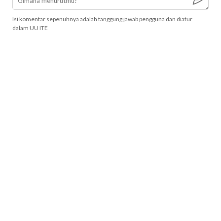
Isi komentar sepenuhnya adalah tanggung jawab pengguna dan diatur
dalam UU ITE