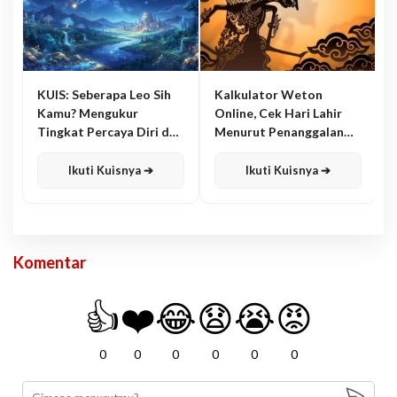
KUIS: Seberapa Leo Sih
Kalkulator Weton
Kamu? Mengukur
Online, Cek Hari Lahir
Tingkat Percaya Diri dan
Menurut Penanggalan
Karisma
Jawa
Ikuti Kuisnya ➔
Ikuti Kuisnya ➔
Komentar
👍
❤️
😂
😧
😭
😡
0
0
0
0
0
0