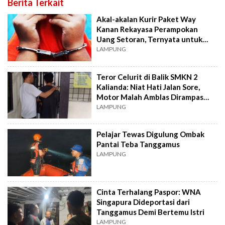
Berita Terkait
Akal-akalan Kurir Paket Way
Kanan Rekayasa Perampokan
Uang Setoran, Ternyata untuk
Judol
LAMPUNG
Teror Celurit di Balik SMKN 2
Kalianda: Niat Hati Jalan Sore,
Motor Malah Amblas Dirampas
Begal
LAMPUNG
Pelajar Tewas Digulung Ombak
Pantai Teba Tanggamus
LAMPUNG
Cinta Terhalang Paspor: WNA
Singapura Dideportasi dari
Tanggamus Demi Bertemu Istri
LAMPUNG