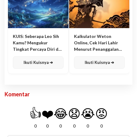
KUIS: Seberapa Leo Sih
Kalkulator Weton
Kamu? Mengukur
Online, Cek Hari Lahir
Tingkat Percaya Diri dan
Menurut Penanggalan
Karisma
Jawa
Ikuti Kuisnya ➔
Ikuti Kuisnya ➔
Komentar
👍
❤️
😂
😧
😭
😡
0
0
0
0
0
0