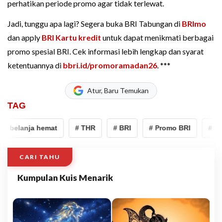
perhatikan periode promo agar tidak terlewat.
Jadi, tunggu apa lagi? Segera buka BRI Tabungan di
BRImo
dan apply
BRI Kartu kredit
untuk dapat menikmati berbagai
promo spesial BRI. Cek informasi lebih lengkap dan syarat
ketentuannya di
bbri.id/promoramadan26
. ***
Atur, Baru Temukan
TAG
# belanja hemat
# THR
# BRI
# Promo BRI
# bel
CARI TAHU
Kumpulan Kuis Menarik