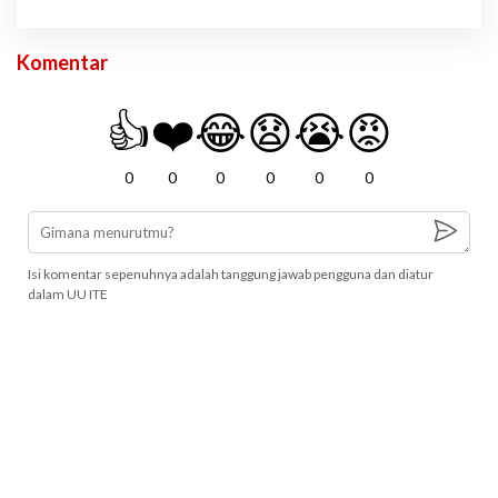
Komentar
👍
❤️
😂
😧
😭
😡
0
0
0
0
0
0
Isi komentar sepenuhnya adalah tanggung jawab pengguna dan diatur
dalam UU ITE