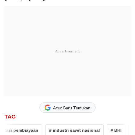
Atur, Baru Temukan
TAG
kasi pembiayaan
# industri sawit nasional
# BRI
# bri