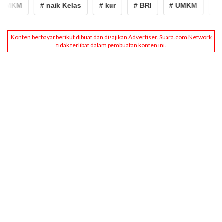
UMKM
# naik Kelas
# kur
# BRI
# UMKM
# n