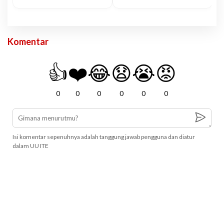
Komentar
👍
❤️
😂
😧
😭
😡
0
0
0
0
0
0
Isi komentar sepenuhnya adalah tanggung jawab pengguna dan diatur
dalam UU ITE