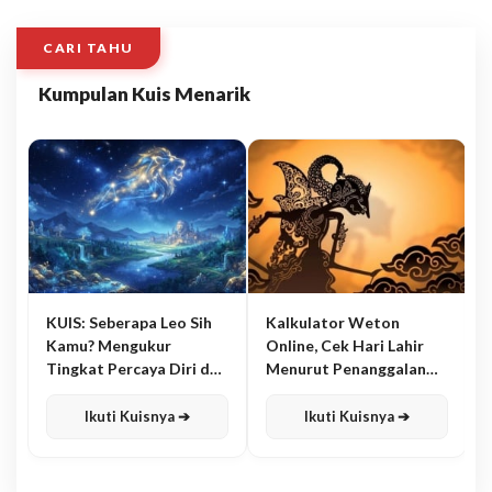
CARI TAHU
Kumpulan Kuis Menarik
KUIS: Seberapa Leo Sih
Kalkulator Weton
Kamu? Mengukur
Online, Cek Hari Lahir
Tingkat Percaya Diri dan
Menurut Penanggalan
Karisma
Jawa
Ikuti Kuisnya ➔
Ikuti Kuisnya ➔