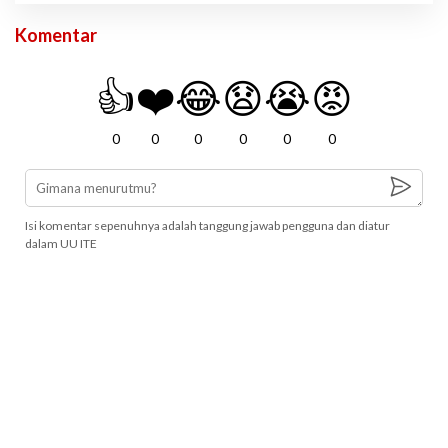
Komentar
👍
❤️
😂
😧
😭
😡
0
0
0
0
0
0
Isi komentar sepenuhnya adalah tanggung jawab pengguna dan diatur
dalam UU ITE