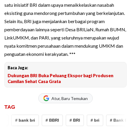
satu inisiatif BRI dalam upaya menaikkelaskan nasabah
eksisting guna mendorong pertumbuhan yang berkelanjutan.
Selain itu, BRI juga menjalankan berbagai program
pemberdayaan lainnya seperti Desa BRILiaN, Rumah BUMN,
LinkUMKM, dan PARI, yang seluruhnya merupakan wujud
nyata komitmen perusahaan dalam mendukung UMKM dan
penguatan ekonomi kerakyatan. ***
Baca Juga:
Dukungan BRI Buka Peluang Ekspor bagi Produsen
Camilan Sehat Casa Grata
Atur, Baru Temukan
TAG
I
# bank bri
# BBRI
# BRI
# bri
# Bank BRI