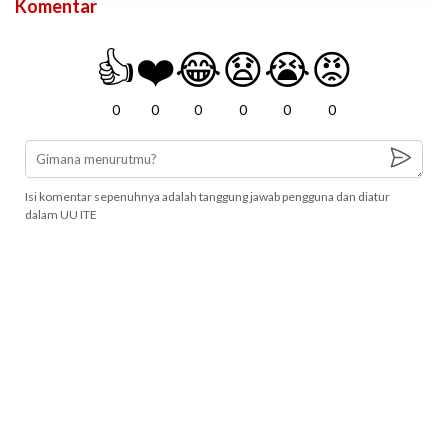
Komentar
👍
❤️
😂
😧
😭
😡
0
0
0
0
0
0
Isi komentar sepenuhnya adalah tanggung jawab pengguna dan diatur
dalam UU ITE