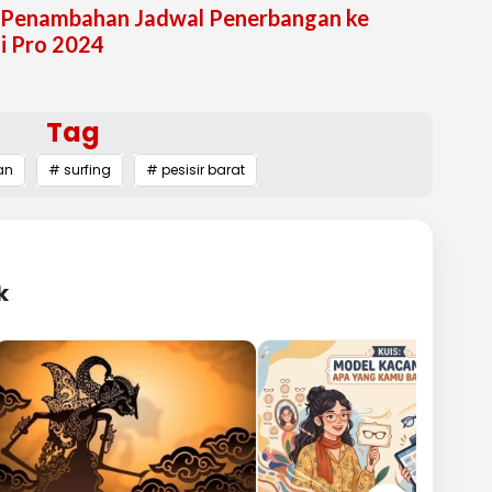
 Penambahan Jadwal Penerbangan ke
i Pro 2024
Tag
an
# surfing
# pesisir barat
k