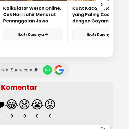
❯
Kalkulator Weton Online,
KUIS: Kacamata Apa
Cek Hari Lahir Menurut
yang Paling Cocok
Penanggalan Jawa
dengan Gayamu?
Ikuti Kuisnya ➔
Ikuti Kuisnya ➔
terkini Suara.com di:
Komentar
️
😂
😧
😭
😡
0
0
0
0
0