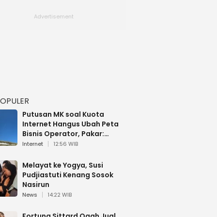
POPULER
Putusan MK soal Kuota
Internet Hangus Ubah Peta
Bisnis Operator, Pakar:
Paket Data Bakal Berubah
Internet
12:56 WIB
Melayat ke Yogya, Susi
Pudjiastuti Kenang Sosok
Nasirun
News
14:22 WIB
Fortuna Sittard Ogah Jual