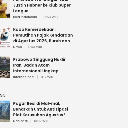
Justin Hubner ke Klub Super
League
Bola Indonesia
14:53 WIB
Kado Kemerdekaan:
Pemutihan Pajak Kendaraan
di Agustus 2026, Buruh dan
Ojol Dapat Diskon Khusus
News
11:03 WIB
Prabowo Singgung Nuklir
Iran, Badan Atom
Internasional Ungkap
Faktanya
Internasional
11:17 WIB
HAN
Pagar Besi di Mal-mal,
Benarkah untuk Antisipasi
Plot Kerusuhan Agustus?
Nasional
10:37 WIB