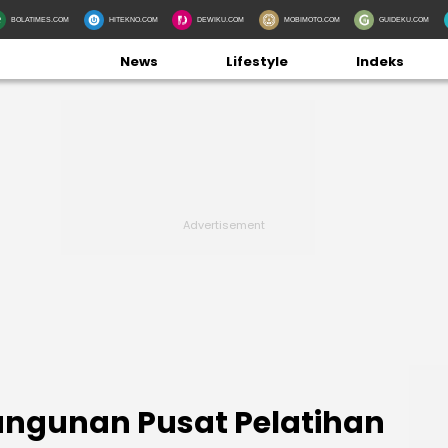
BOLATIMES.COM
HITEKNO.COM
DEWIKU.COM
MOBIMOTO.COM
GUIDEKU.COM
News
Lifestyle
Indeks
ngunan Pusat Pelatihan