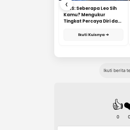
❮
KUIS: Seberapa Leo Sih
Kamu? Mengukur
Tingkat Percaya Diri dan
Karisma
Ikuti Kuisnya ➔
Ikuti berita 
👍
❤
0