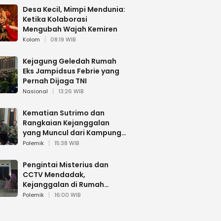
Desa Kecil, Mimpi Mendunia:
Ketika Kolaborasi
Mengubah Wajah Kemiren
Kolom
08:19 WIB
Kejagung Geledah Rumah
Eks Jampidsus Febrie yang
Pernah Dijaga TNI
Nasional
13:26 WIB
Kematian Sutrimo dan
Rangkaian Kejanggalan
yang Muncul dari Kampung
Halaman
Polemik
15:38 WIB
Pengintai Misterius dan
CCTV Mendadak,
Kejanggalan di Rumah
Sutrimo
Polemik
16:00 WIB