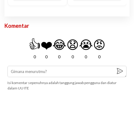
Komentar
👍
❤️
😂
😧
😭
😡
0
0
0
0
0
0
Isi komentar sepenuhnya adalah tanggung jawab pengguna dan diatur
dalam UU ITE