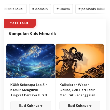
ebisnis lokal
# domain
# umkm
# pebisnis lokal
CARI TAHU
Kumpulan Kuis Menarik
KUIS: Seberapa Leo Sih
Kalkulator Weton
Kamu? Mengukur
Online, Cek Hari Lahir
Tingkat Percaya Diri dan
Menurut Penanggalan
Karisma
Jawa
Ikuti Kuisnya ➔
Ikuti Kuisnya ➔