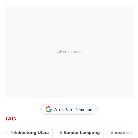
Atur, Baru Temukan
TAG
ek Telukbetung Utara
# Bandar Lampung
# restorative ju