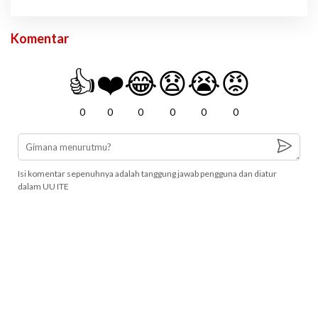
Komentar
👍
❤️
😂
😧
😭
😡
0
0
0
0
0
0
Isi komentar sepenuhnya adalah tanggung jawab pengguna dan diatur
dalam UU ITE