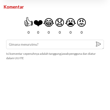
Komentar
👍
❤️
😂
😧
😭
😡
0
0
0
0
0
0
Isi komentar sepenuhnya adalah tanggung jawab pengguna dan diatur
dalam UU ITE