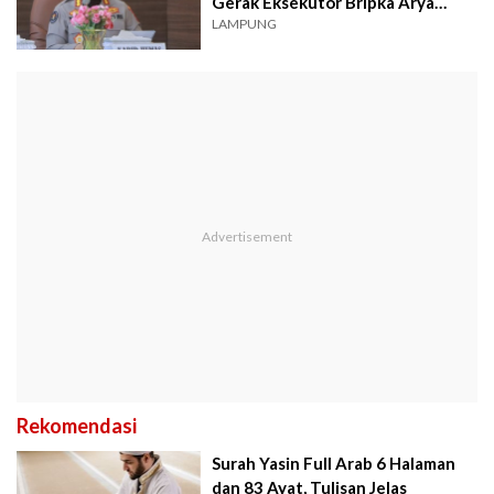
Gerak Eksekutor Bripka Arya
Supena
LAMPUNG
Rekomendasi
Surah Yasin Full Arab 6 Halaman
dan 83 Ayat, Tulisan Jelas