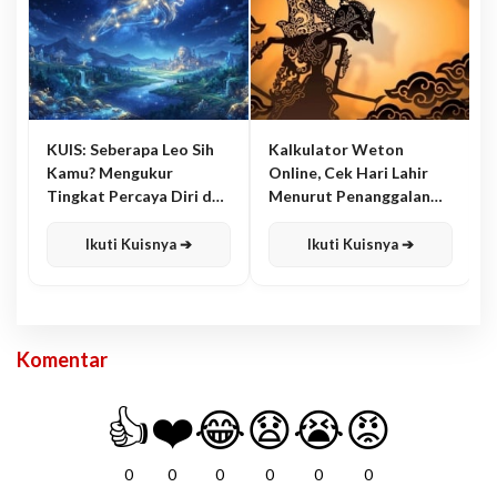
KUIS: Seberapa Leo Sih
Kalkulator Weton
Kamu? Mengukur
Online, Cek Hari Lahir
Tingkat Percaya Diri dan
Menurut Penanggalan
Karisma
Jawa
Ikuti Kuisnya ➔
Ikuti Kuisnya ➔
Komentar
👍
❤️
😂
😧
😭
😡
0
0
0
0
0
0