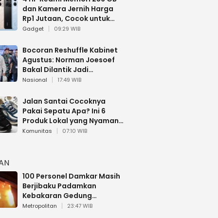
dan Kamera Jernih Harga
Rp1 Jutaan, Cocok untuk
Multitasking
Gadget
09:29 WIB
Bocoran Reshuffle Kabinet
Agustus: Norman Joesoef
Bakal Dilantik Jadi
Wamenhan RI
Nasional
17:49 WIB
Jalan Santai Cocoknya
Pakai Sepatu Apa? Ini 6
Produk Lokal yang Nyaman
Buat 17 Agustusan
Komunitas
07:10 WIB
HAN
100 Personel Damkar Masih
Berjibaku Padamkan
Kebakaran Gedung
Bapenda DKI
Metropolitan
23:47 WIB