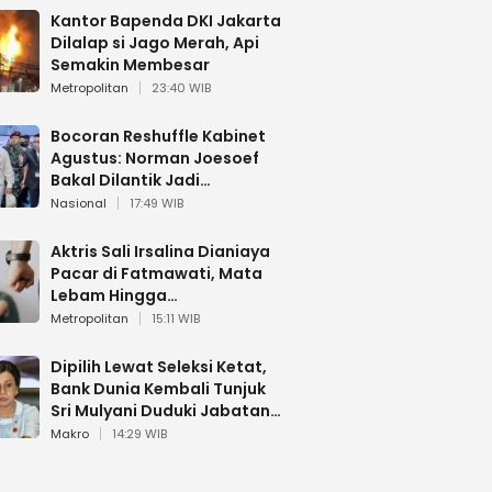
Kantor Bapenda DKI Jakarta
Dilalap si Jago Merah, Api
Semakin Membesar
Metropolitan
23:40 WIB
Bocoran Reshuffle Kabinet
Agustus: Norman Joesoef
Bakal Dilantik Jadi
Wamenhan RI
Nasional
17:49 WIB
Aktris Sali Irsalina Dianiaya
Pacar di Fatmawati, Mata
Lebam Hingga
Diselamatkan Polantas
Metropolitan
15:11 WIB
Dipilih Lewat Seleksi Ketat,
Bank Dunia Kembali Tunjuk
Sri Mulyani Duduki Jabatan
Strategis
Makro
14:29 WIB