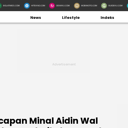
BOLATIMES.COM
HITEKNO.COM
DEWIKU.COM
MOBIMOTO.COM
GUIDEKU.COM
News
Lifestyle
Indeks
capan Minal Aidin Wal