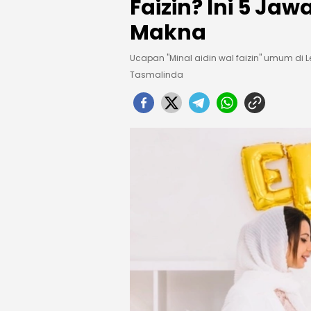
Faizin? Ini 5 Ja
Makna
Ucapan "Minal aidin wal faizin" umum di 
Tasmalinda