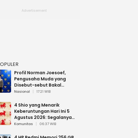
POPULER
Profil Norman Joesoef,
Pengusaha Muda yang
Disebut-sebut Bakal
Dilantik Jadi Wamenhan RI
Nasional
17:21 WIB
4 Shio yang Menarik
Keberuntungan Hari Ini 5
Agustus 2026: Segalanya
Berjalan Lancar
Komunitas
06:37 WIB
4 HP Redmi Memori 256 GB