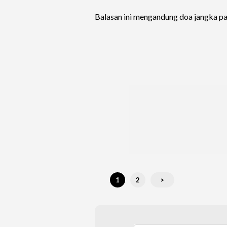
Balasan ini mengandung doa jangka pa
1
2
>