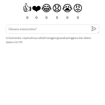
👍
❤️
😂
😧
😭
😡
0
0
0
0
0
0
Isi komentar sepenuhnya adalah tanggung jawab pengguna dan diatur
dalam UU ITE