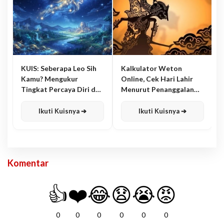
KUIS: Seberapa Leo Sih
Kalkulator Weton
Kamu? Mengukur
Online, Cek Hari Lahir
Tingkat Percaya Diri dan
Menurut Penanggalan
Karisma
Jawa
Ikuti Kuisnya ➔
Ikuti Kuisnya ➔
Komentar
👍
❤️
😂
😧
😭
😡
0
0
0
0
0
0