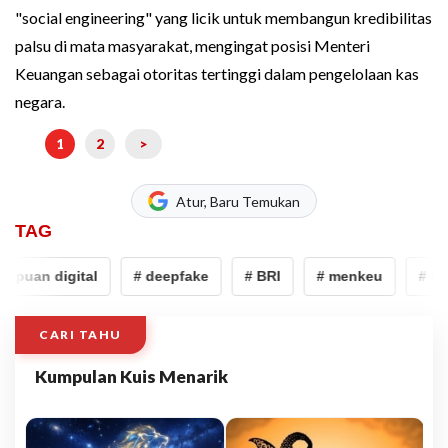
"social engineering" yang licik untuk membangun kredibilitas
palsu di mata masyarakat, mengingat posisi Menteri
Keuangan sebagai otoritas tertinggi dalam pengelolaan kas
negara.
1
2
>
Atur, Baru Temukan
TAG
ipuan digital
# deepfake
# BRI
# menkeu
# pen
CARI TAHU
Kumpulan Kuis Menarik