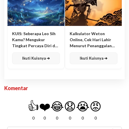
KUIS: Seberapa Leo Sih
Kalkulator Weton
Kamu? Mengukur
Online, Cek Hari Lahir
Tingkat Percaya Diri dan
Menurut Penanggalan
Karisma
Jawa
Ikuti Kuisnya ➔
Ikuti Kuisnya ➔
Komentar
👍
❤️
😂
😧
😭
😡
0
0
0
0
0
0