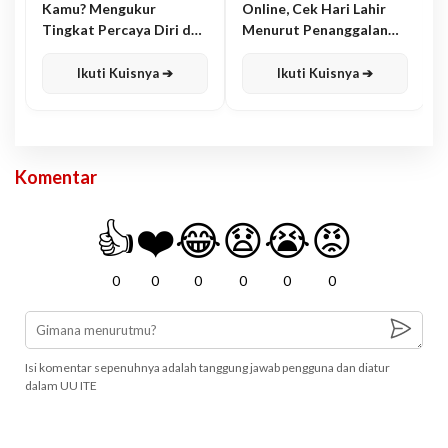
Kamu? Mengukur
Online, Cek Hari Lahir
Tingkat Percaya Diri dan
Menurut Penanggalan
Karisma
Jawa
Ikuti Kuisnya ➔
Ikuti Kuisnya ➔
Komentar
👍
❤️
😂
😧
😭
😡
0
0
0
0
0
0
Isi komentar sepenuhnya adalah tanggung jawab pengguna dan diatur
dalam UU ITE