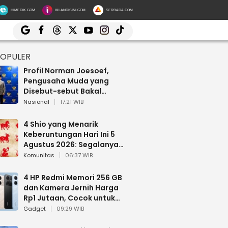
HIMEDIK.COM
IKLANDISINI.COM
SERBADA.COM
POPULER
Profil Norman Joesoef,
Pengusaha Muda yang
Disebut-sebut Bakal
Dilantik Jadi Wamenhan RI
Nasional
17:21 WIB
4 Shio yang Menarik
Keberuntungan Hari Ini 5
Agustus 2026: Segalanya
Berjalan Lancar
Komunitas
06:37 WIB
4 HP Redmi Memori 256 GB
dan Kamera Jernih Harga
Rp1 Jutaan, Cocok untuk
Multitasking
Gadget
09:29 WIB