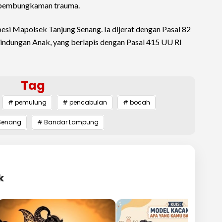
a pembungkaman trauma.
i besi Mapolsek Tanjung Senang. Ia dijerat dengan Pasal 82
indungan Anak, yang berlapis dengan Pasal 415 UU RI
Tag
# pemulung
# pencabulan
# bocah
Senang
# Bandar Lampung
k