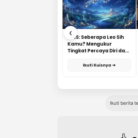
❮
KUIS: Seberapa Leo Sih
Kamu? Mengukur
Tingkat Percaya Diri dan
Karisma
Ikuti Kuisnya ➔
Ikuti berita 