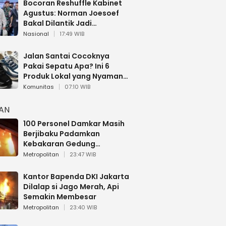
Bocoran Reshuffle Kabinet
Agustus: Norman Joesoef
Bakal Dilantik Jadi
Wamenhan RI
Nasional
17:49 WIB
Jalan Santai Cocoknya
Pakai Sepatu Apa? Ini 6
Produk Lokal yang Nyaman
Buat 17 Agustusan
Komunitas
07:10 WIB
HAN
100 Personel Damkar Masih
Berjibaku Padamkan
Kebakaran Gedung
Bapenda DKI
Metropolitan
23:47 WIB
Kantor Bapenda DKI Jakarta
Dilalap si Jago Merah, Api
Semakin Membesar
Metropolitan
23:40 WIB