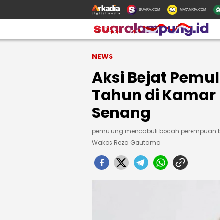
SUARA.COM
MATAMATA.COM
NEWS
Aksi Bejat Pemul
Tahun di Kamar 
Senang
pemulung mencabuli bocah perempuan b
Wakos Reza Gautama