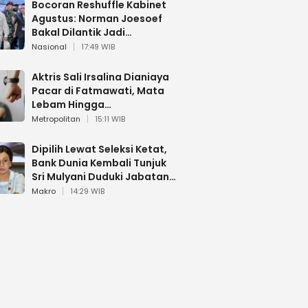
Bocoran Reshuffle Kabinet
Agustus: Norman Joesoef
Bakal Dilantik Jadi
Wamenhan RI
Nasional
17:49 WIB
Aktris Sali Irsalina Dianiaya
Pacar di Fatmawati, Mata
Lebam Hingga
Diselamatkan Polantas
Metropolitan
15:11 WIB
Dipilih Lewat Seleksi Ketat,
Bank Dunia Kembali Tunjuk
Sri Mulyani Duduki Jabatan
Strategis
Makro
14:29 WIB