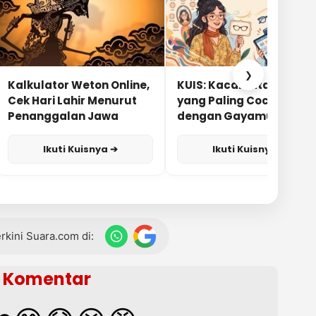
❯
Kalkulator Weton Online,
KUIS: Kacamata Apa
Cek Hari Lahir Menurut
yang Paling Cocok
Penanggalan Jawa
dengan Gayamu?
Ikuti Kuisnya ➔
Ikuti Kuisnya ➔
terkini Suara.com di:
Komentar