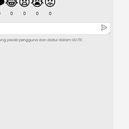
️
😂
😧
😭
😡
0
0
0
0
0
ung jawab pengguna dan diatur dalam UU ITE