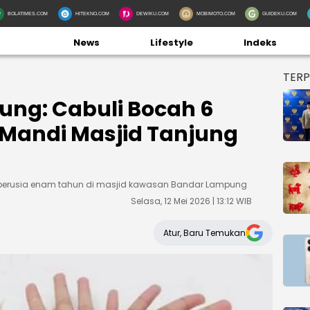
BOLATIMES.COM
HITEKNO.COM
DEWIKU.COM
MOBIMOTO.COM
GUIDEKU.COM
News
Lifestyle
Indeks
TER
ung: Cabuli Bocah 6
Mandi Masjid Tanjung
erusia enam tahun di masjid kawasan Bandar Lampung
Selasa, 12 Mei 2026 | 13:12 WIB
Atur, Baru Temukan