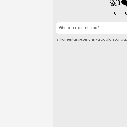
👍
❤
0
Isi komentar sepenuhnya adalah tangg