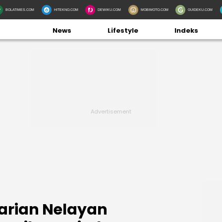
BOLATIMES.COM
HITEKNO.COM
DEWIKU.COM
MOBIMOTO.COM
GUIDEKU.COM
News
Lifestyle
Indeks
arian Nelayan