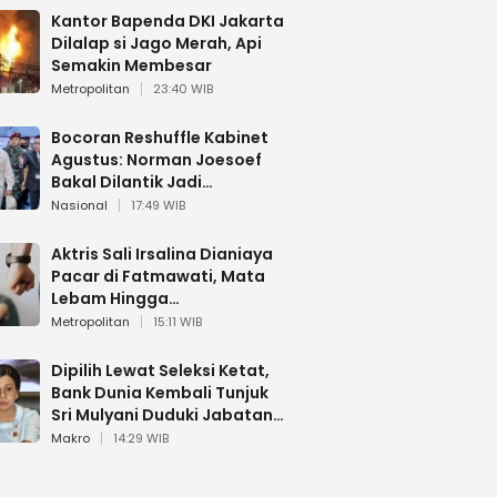
Kantor Bapenda DKI Jakarta
Dilalap si Jago Merah, Api
Semakin Membesar
Metropolitan
23:40 WIB
Bocoran Reshuffle Kabinet
Agustus: Norman Joesoef
Bakal Dilantik Jadi
Wamenhan RI
Nasional
17:49 WIB
Aktris Sali Irsalina Dianiaya
Pacar di Fatmawati, Mata
Lebam Hingga
Diselamatkan Polantas
Metropolitan
15:11 WIB
Dipilih Lewat Seleksi Ketat,
Bank Dunia Kembali Tunjuk
Sri Mulyani Duduki Jabatan
Strategis
Makro
14:29 WIB