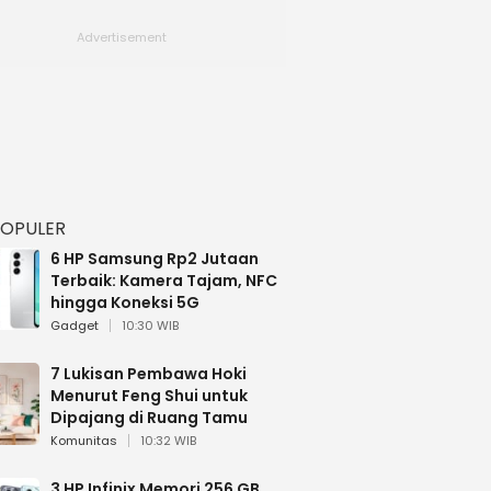
POPULER
6 HP Samsung Rp2 Jutaan
Terbaik: Kamera Tajam, NFC
hingga Koneksi 5G
Gadget
10:30 WIB
7 Lukisan Pembawa Hoki
Menurut Feng Shui untuk
Dipajang di Ruang Tamu
Komunitas
10:32 WIB
3 HP Infinix Memori 256 GB