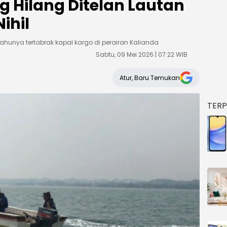
 Hilang Ditelan Lautan
ihil
hunya tertabrak kapal kargo di perairan Kalianda
Sabtu, 09 Mei 2026 | 07:22 WIB
Atur, Baru Temukan
TER