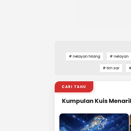
# nelayan hilang
# nelayan
# tim sar
#
CARI TAHU
Kumpulan Kuis Menari