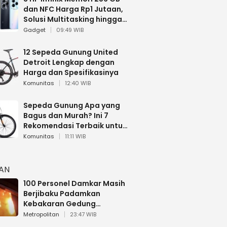
dan NFC Harga Rp1 Jutaan,
Solusi Multitasking hingga
Gaming
Gadget
09:49 WIB
12 Sepeda Gunung United
Detroit Lengkap dengan
Harga dan Spesifikasinya
Komunitas
12:40 WIB
Sepeda Gunung Apa yang
Bagus dan Murah? Ini 7
Rekomendasi Terbaik untuk
Pemula
Komunitas
11:11 WIB
HAN
100 Personel Damkar Masih
Berjibaku Padamkan
Kebakaran Gedung
Bapenda DKI
Metropolitan
23:47 WIB