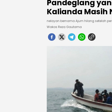
Pandeglang yang
Kalianda Masih N
nelayan bernama Ajum hilang setelah pera
Wakos Reza Gautama