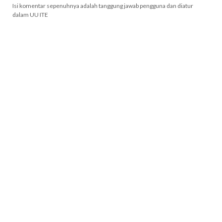
Isi komentar sepenuhnya adalah tanggung jawab pengguna dan diatur
dalam UU ITE