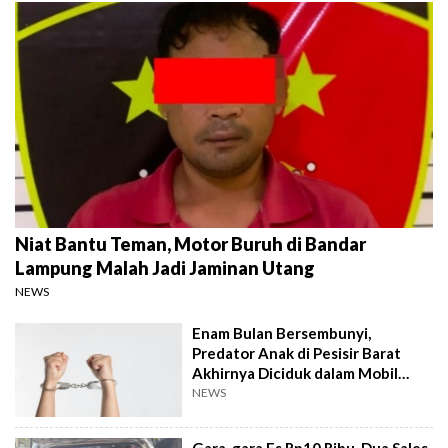
Niat Bantu Teman, Motor Buruh di Bandar
Lampung Malah Jadi Jaminan Utang
NEWS
Enam Bulan Bersembunyi,
Predator Anak di Pesisir Barat
Akhirnya Diciduk dalam Mobil
Travel
NEWS
Gara-gara Es Rp10 Ribu, Dua Sales