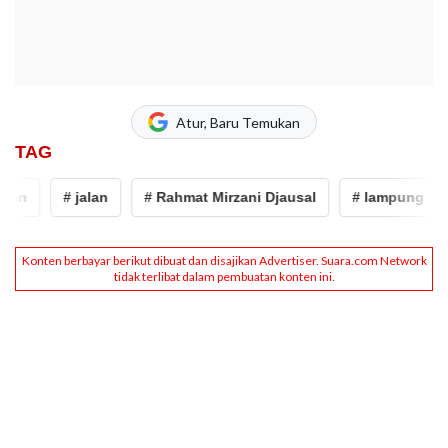
Atur, Baru Temukan
TAG
n
# jalan
# Rahmat Mirzani Djausal
# lampung
#