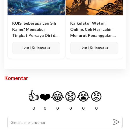
KUIS: Seberapa Leo Sih
Kalkulator Weton
Kamu? Mengukur
Online, Cek Hari Lahir
Tingkat Percaya Diri dan
Menurut Penanggalan
Karisma
Jawa
Ikuti Kuisnya ➔
Ikuti Kuisnya ➔
Komentar
👍
❤️
😂
😧
😭
😡
0
0
0
0
0
0