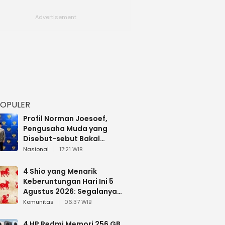
POPULER
Profil Norman Joesoef,
Pengusaha Muda yang
Disebut-sebut Bakal
Dilantik Jadi Wamenhan RI
Nasional
17:21 WIB
4 Shio yang Menarik
Keberuntungan Hari Ini 5
Agustus 2026: Segalanya
Berjalan Lancar
Komunitas
06:37 WIB
4 HP Redmi Memori 256 GB