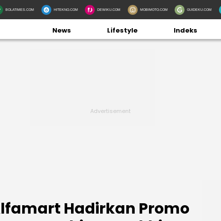
BOLATIMES.COM
HITEKNO.COM
DEWIKU.COM
MOBIMOTO.COM
GUIDEKU.COM
News
Lifestyle
Indeks
 Alfamart Hadirkan Promo