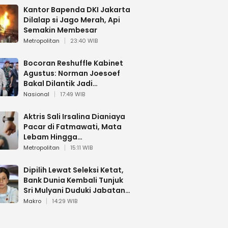
Kantor Bapenda DKI Jakarta
Dilalap si Jago Merah, Api
Semakin Membesar
Metropolitan
23:40 WIB
Bocoran Reshuffle Kabinet
Agustus: Norman Joesoef
Bakal Dilantik Jadi
Wamenhan RI
Nasional
17:49 WIB
Aktris Sali Irsalina Dianiaya
Pacar di Fatmawati, Mata
Lebam Hingga
Diselamatkan Polantas
Metropolitan
15:11 WIB
Dipilih Lewat Seleksi Ketat,
Bank Dunia Kembali Tunjuk
Sri Mulyani Duduki Jabatan
Strategis
Makro
14:29 WIB