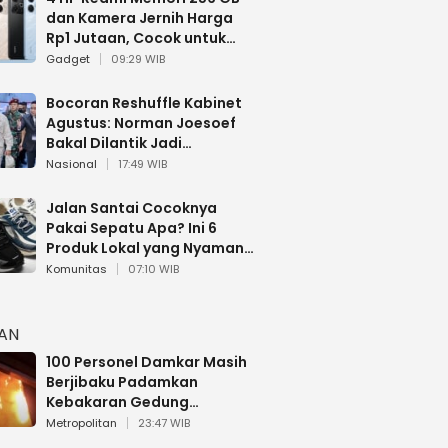
dan Kamera Jernih Harga
Rp1 Jutaan, Cocok untuk
Multitasking
Gadget
09:29 WIB
Bocoran Reshuffle Kabinet
Agustus: Norman Joesoef
Bakal Dilantik Jadi
Wamenhan RI
Nasional
17:49 WIB
Jalan Santai Cocoknya
Pakai Sepatu Apa? Ini 6
Produk Lokal yang Nyaman
Buat 17 Agustusan
Komunitas
07:10 WIB
HAN
100 Personel Damkar Masih
Berjibaku Padamkan
Kebakaran Gedung
Bapenda DKI
Metropolitan
23:47 WIB