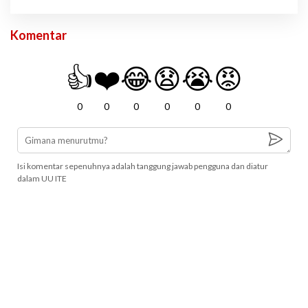
Komentar
👍
❤️
😂
😧
😭
😡
0
0
0
0
0
0
Isi komentar sepenuhnya adalah tanggung jawab pengguna dan diatur
dalam UU ITE