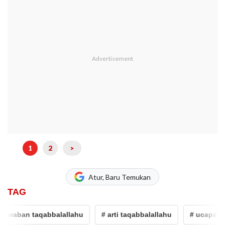
1
2
>
Atur, Baru Temukan
TAG
ban taqabbalallahu
# arti taqabbalallahu
# ucapan lebar