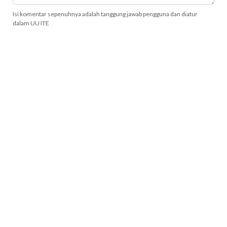
Isi komentar sepenuhnya adalah tanggung jawab pengguna dan diatur
dalam UU ITE