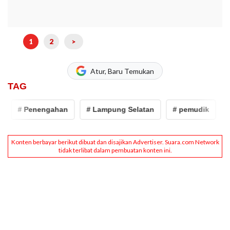
1
2
>
Atur, Baru Temukan
TAG
# Penengahan
# Lampung Selatan
# pemudik
# p