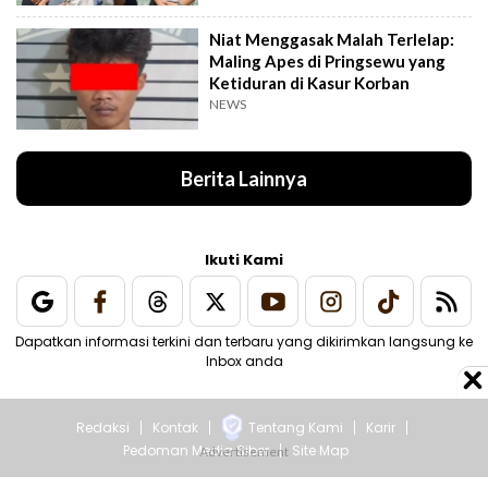
Niat Menggasak Malah Terlelap:
Maling Apes di Pringsewu yang
Ketiduran di Kasur Korban
NEWS
Berita Lainnya
Ikuti Kami
Dapatkan informasi terkini dan terbaru yang dikirimkan langsung ke
Inbox anda
Redaksi
Kontak
Tentang Kami
Karir
Pedoman Media Siber
Site Map