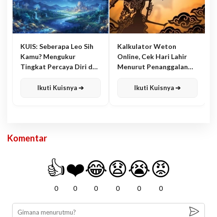
KUIS: Seberapa Leo Sih
Kalkulator Weton
Kamu? Mengukur
Online, Cek Hari Lahir
Tingkat Percaya Diri dan
Menurut Penanggalan
Karisma
Jawa
Ikuti Kuisnya ➔
Ikuti Kuisnya ➔
Komentar
👍
❤️
😂
😧
😭
😡
0
0
0
0
0
0